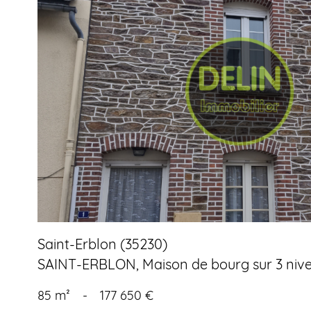
voir le
bien
Saint-Erblon (35230)
SAINT-ERBLON, Maison de bourg sur 3 nive
85 m²
-
177 650 €