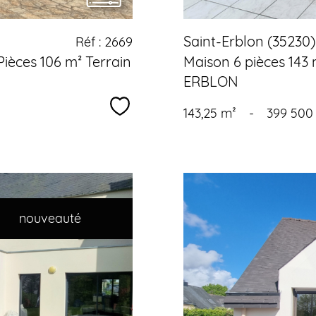
Saint-Erblon (35230)
Réf : 2669
Pièces 106 m² Terrain
Maison 6 pièces 143 
ERBLON
Sélectionner
143,25 m²
-
399 500
nouveauté