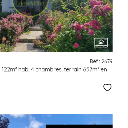
bien
Réf : 2679
 122m² hab, 4 chambres, terrain 657m² en
Sélectio