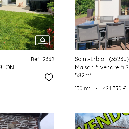
Saint-Erblon (35230)
Réf : 2662
ERBLON
Maison à vendre à Sa
582m²,...
Sélectionner
150 m²
-
424 350 €