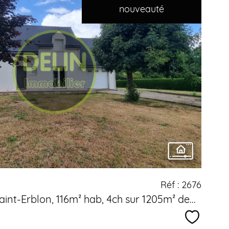
nouveauté
voir le
bien
Réf : 2676
int-Erblon, 116m² hab, 4ch sur 1205m² de...
Sélectio