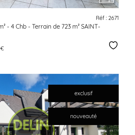
Réf : 2671
m² - 4 Chb - Terrain de 723 m² SAINT-
Sélectio
 €
exclusif
nouveauté
voir le