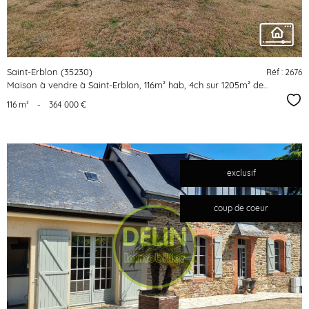
Saint-Erblon (35230)
Réf : 2676
Maison à vendre à Saint-Erblon, 116m² hab, 4ch sur 1205m² de...
Sél
116 m²
-
364 000 €
exclusif
coup de coeur
voir le
bien