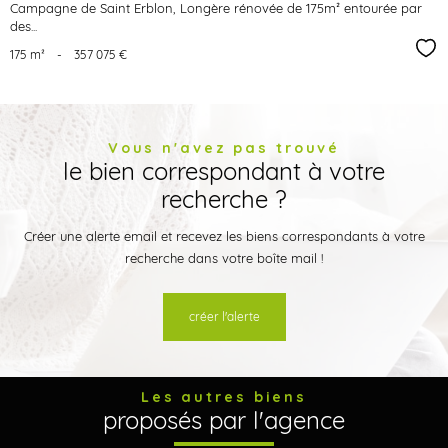
Campagne de Saint Erblon, Longère rénovée de 175m² entourée par
des...
Sél
175 m²
-
357 075 €
Vous n'avez pas trouvé
le bien correspondant à votre
recherche ?
Créer une alerte email et recevez les biens correspondants à votre
recherche dans votre boîte mail !
créer l'alerte
Les autres biens
proposés par l'agence