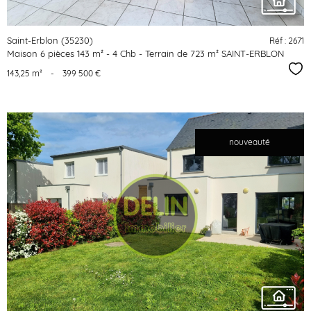
Saint-Erblon (35230)
Réf : 2671
Maison 6 pièces 143 m² - 4 Chb - Terrain de 723 m² SAINT-ERBLON
Sél
143,25 m²
-
399 500 €
nouveauté
voir le
bien