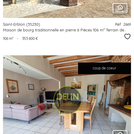
Saint-Erblon (35230)
Réf : 2669
Maison de bourg traditionnelle en pierre 6 Pièces 106 m² Terrain de...
Sél
106 m²
-
353 600 €
coup de coeur
voir le
bien