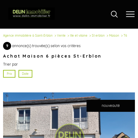
Agence immobilière à Saint-Erblon
Vente
Ille et vilaine
St erblon
Maison
T6
9
annonce(s) trouvée(s) selon vos critères
Achat Maison 6 pièces St-Erblon
Trier par
Prix
Date
nouveauté
voir le