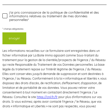
o
n
s
ei
j'ai pris connaissance de la politique de confidentialité et des
Validation
o
g
informations relatives au traitement de mes données
n
personnelles*
e
z
r
* champs obligatoires
v
o
envoyer
s
d
c
Les informations recueillies sur ce formulaire sont enregistrées dans un
fichier informatisé par La Boite Immo agissant comme Sous-traitant du
o
o
traitement pour la gestion de la clientèle/prospects de l'Agence / du Réseau
qui reste Responsable du Traitement de vos Données personnelles. La base
légale du traitement repose sur l'intérêt légitime de l'Agence / du Réseau.
n
o
Elles sont conservées jusqu'à demande de suppression et sont destinées à
l'Agence / au Réseau. Conformément à la loi « informatique et libertés », vous
disposez des droits d’accès, de rectification, d’effacement, d’opposition, de
n
r
limitation et de portabilité de vos données. Vous pouvez retirer votre
consentement à tout moment en contactant directement l’Agence / Le
Réseau. Consultez le site
https://cnil.fr/fr
pour plus d’informations sur vos
é
d
droits. Si vous estimez, après avoir contacté l'Agence / le Réseau, que vos
droits « Informatique et Libertés » ne sont pas respectés, vous pouvez