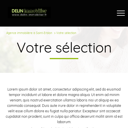
Agence immobilière à Saint-Erblon
Votre sélection
Votre sélection
Lorem ipsum dolor sit amet, consectetur adipiscing elit, sed do eiusmod
tempor incididunt ut labore et dolore magna aliqua. Ut enim ad minim
veniam, quis nostrud exercitation ullamco laboris nisi ut aliquip ex ea
commodo consequat. Duis aute irure dolor in reprehenderit in voluptate
velit esse cillum dolore eu fugiat nulla pariatur. Excepteur sint occaecat
cupidatat non proident, sunt in culpa qui officia deserunt mollit anim id est
laborum.