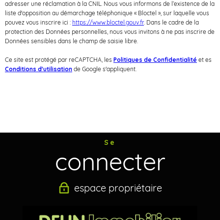
adresser une réclamation à la CNIL. Nous vous informons de l’existence de la
e
liste d'opposition au démarchage téléphonique « Bloctel », sur laquelle vous
o
pouvez vous inscrire ici :
https://www.bloctel.gouv.fr
. Dans le cadre de la
protection des Données personnelles, nous vous invitons à ne pas inscrire de
s
Données sensibles dans le champ de saisie libre.
n
Ce site est protégé par reCAPTCHA, les
Politiques de Confidentialité
et es
Conditions d'utilisation
de Google s'appliquent.
n
é
e
Se
connecter
s
espace propriétaire