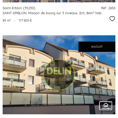
Saint-Erblon (35230)
Réf : 2650
SAINT-ERBLON, Maison de bourg sur 3 niveaux, 2ch, 86m² hab.
Sél
85 m²
-
177 650 €
exclusif
voir le
bien