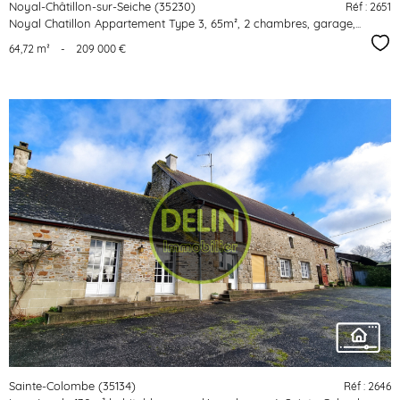
Noyal-Châtillon-sur-Seiche (35230)
Réf : 2651
Noyal Chatillon Appartement Type 3, 65m², 2 chambres, garage,...
Sél
64,72 m²
-
209 000 €
voir le
bien
Sainte-Colombe (35134)
Réf : 2646