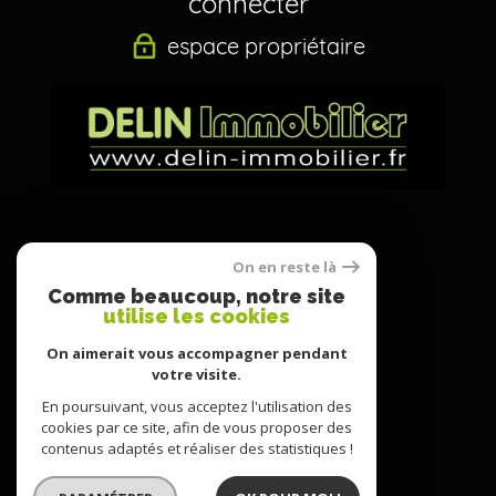
connecter
espace propriétaire
Nous
On en reste là
suivre
Comme beaucoup, notre site
utilise les cookies
On aimerait vous accompagner pendant
votre visite.
Nous
adhérons
En poursuivant, vous acceptez l'utilisation des
cookies par ce site, afin de vous proposer des
contenus adaptés et réaliser des statistiques !