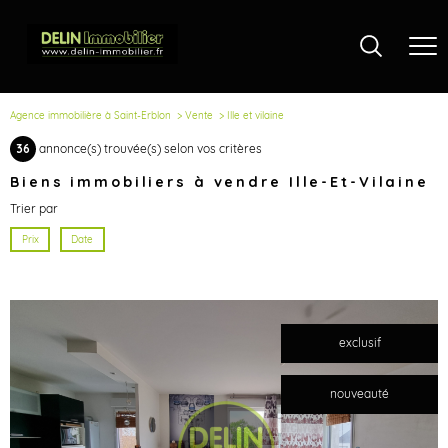
Agence immobilière à Saint-Erblon
Vente
Ille et vilaine
36
annonce(s) trouvée(s) selon vos critères
Biens immobiliers à vendre Ille-Et-Vilaine
Trier par
Prix
Date
exclusif
nouveauté
voir le