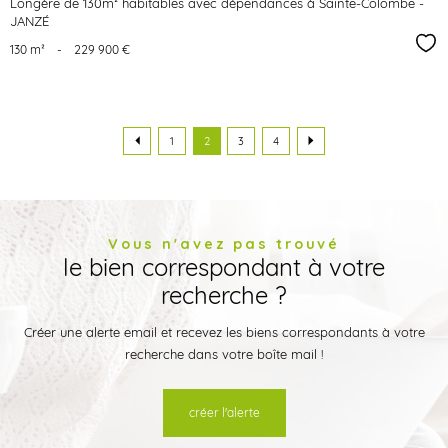
Longère de 130m² habitables avec dépendances à Sainte-Colombe -
JANZÉ
Sél
130 m²
-
229 900 €
1
2
3
4
Vous n'avez pas trouvé
le bien correspondant à votre
recherche ?
Créer une alerte email et recevez les biens correspondants à votre
recherche dans votre boîte mail !
créer l'alerte