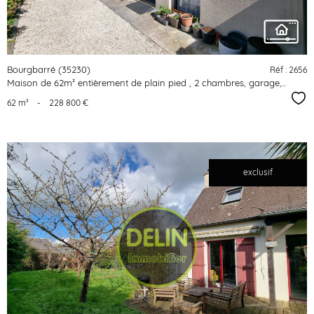
Bourgbarré (35230)
Réf : 2656
Maison de 62m² entièrement de plain pied , 2 chambres, garage,...
Sél
62 m²
-
228 800 €
exclusif
voir le
bien