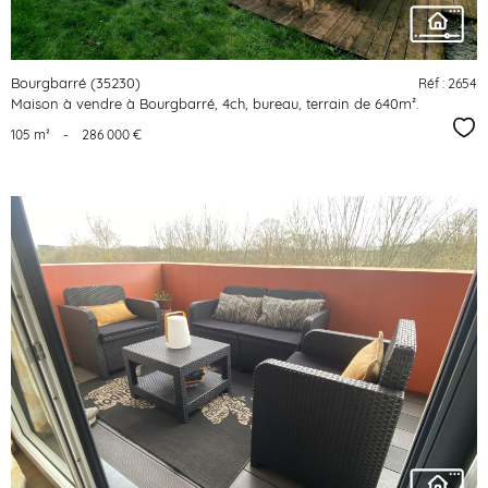
Bourgbarré (35230)
Réf : 2654
Maison à vendre à Bourgbarré, 4ch, bureau, terrain de 640m².
Sél
105 m²
-
286 000 €
voir le
bien