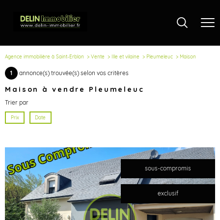
Agence immobilière à Saint-Erblon
Vente
Ille et vilaine
Pleumeleuc
Maison
1
annonce(s) trouvée(s) selon vos critères
Maison à vendre Pleumeleuc
Trier par
Prix
Date
sous-compromis
exclusif
voir le