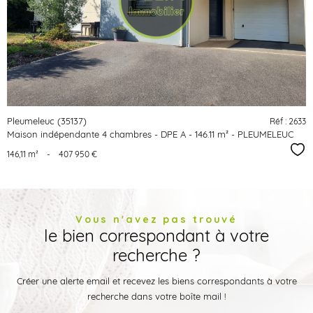
bien
Pleumeleuc (35137)
Réf : 2633
Maison indépendante 4 chambres - DPE A - 146.11 m² - PLEUMELEUC
Sél
146,11 m²
-
407 950 €
Vous n'avez pas trouvé
le bien correspondant à votre
recherche ?
Créer une alerte email et recevez les biens correspondants à votre
recherche dans votre boîte mail !