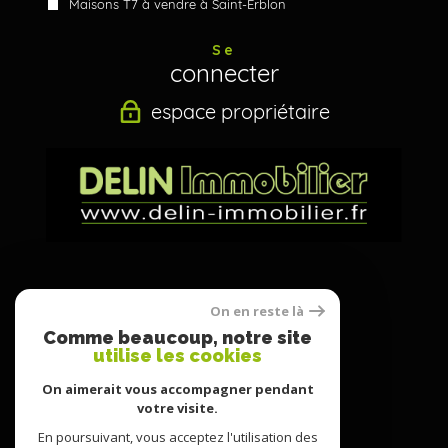
Maisons T7 à vendre à Saint-Erblon
Se
connecter
espace propriétaire
Nous
On en reste là
suivre
Comme beaucoup, notre site
utilise les cookies
On aimerait vous accompagner pendant
votre visite.
Nous
adhérons
En poursuivant, vous acceptez l'utilisation des