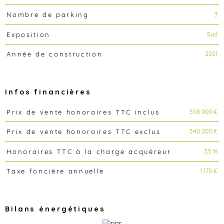
3
Nombre de parking
Sud
Exposition
2021
Année de construction
Infos financières
558 900 €
Prix de vente honoraires TTC inclus
Caractéristiques
Valeurs
540 000 €
Prix de vente honoraires TTC exclus
3,5 %
Honoraires TTC à la charge acquéreur
1 170 €
Taxe foncière annuelle
Bilans énergétiques