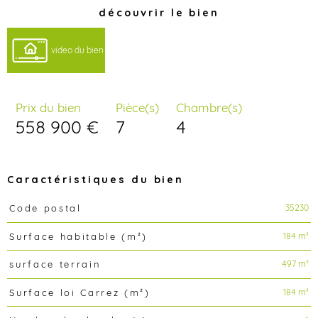
découvrir le bien
video du bien
Prix du bien
Pièce(s)
Chambre(s)
558 900 €
7
4
Caractéristiques du bien
35230
Code postal
Caractéristiques
Valeurs
184 m²
Surface habitable (m²)
497 m²
surface terrain
184 m²
Surface loi Carrez (m²)