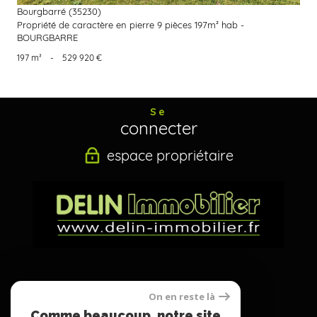
Bourgbarré (35230)
Propriété de caractère en pierre 9 pièces 197m² hab -
BOURGBARRE
197 m²
-
529 920 €
Se
connecter
espace propriétaire
Nous
On en reste là
suivre
Comme beaucoup, notre site