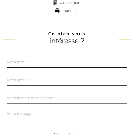
calculatrice
imprimer
Ce bien vous
intéresse ?
Nom
Fieldset
*
par
défaut
email
*
Téléphone
*
Message
Fieldset
*
par
défaut