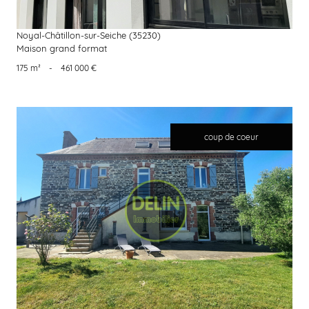
Noyal-Châtillon-sur-Seiche (35230)
Maison grand format
175 m²
-
461 000 €
coup de coeur
voir le bien