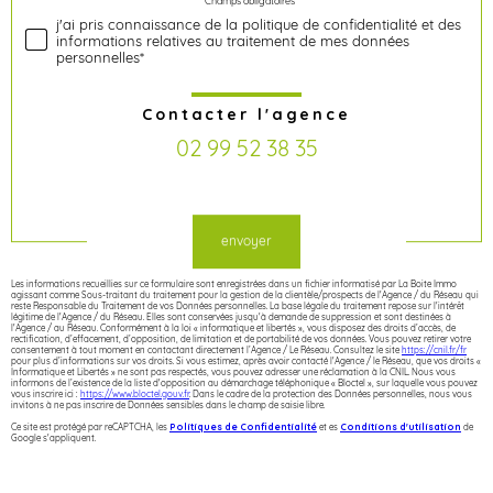
Validation
* Champs obligatoires
j'ai pris connaissance de la politique de confidentialité et des
informations relatives au traitement de mes données
personnelles*
Contacter l'agence
02 99 52 38 35
Validation
envoyer
Les informations recueillies sur ce formulaire sont enregistrées dans un fichier informatisé par La Boite Immo
agissant comme Sous-traitant du traitement pour la gestion de la clientèle/prospects de l'Agence / du Réseau qui
reste Responsable du Traitement de vos Données personnelles. La base légale du traitement repose sur l'intérêt
légitime de l'Agence / du Réseau. Elles sont conservées jusqu'à demande de suppression et sont destinées à
l'Agence / au Réseau. Conformément à la loi « informatique et libertés », vous disposez des droits d’accès, de
rectification, d’effacement, d’opposition, de limitation et de portabilité de vos données. Vous pouvez retirer votre
consentement à tout moment en contactant directement l’Agence / Le Réseau. Consultez le site
https://cnil.fr/fr
pour plus d’informations sur vos droits. Si vous estimez, après avoir contacté l'Agence / le Réseau, que vos droits «
Informatique et Libertés » ne sont pas respectés, vous pouvez adresser une réclamation à la CNIL. Nous vous
informons de l’existence de la liste d'opposition au démarchage téléphonique « Bloctel », sur laquelle vous pouvez
vous inscrire ici :
https://www.bloctel.gouv.fr
. Dans le cadre de la protection des Données personnelles, nous vous
invitons à ne pas inscrire de Données sensibles dans le champ de saisie libre.
Ce site est protégé par reCAPTCHA, les
Politiques de Confidentialité
et es
Conditions d'utilisation
de
Google s'appliquent.