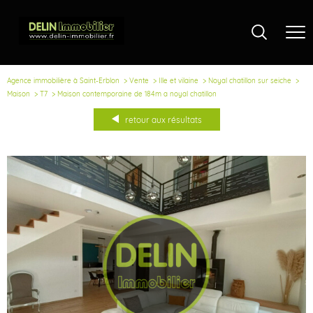
Agence immobilière à Saint-Erblon
Vente
Ille et vilaine
Noyal chatillon sur seiche
Maison
T7
Maison contemporaine de 184m a noyal chatillon
retour aux résultats