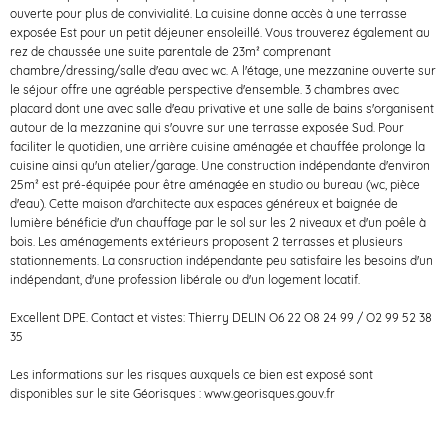
ouverte pour plus de convivialité. La cuisine donne accès à une terrasse
exposée Est pour un petit déjeuner ensoleillé. Vous trouverez également au
rez de chaussée une suite parentale de 23m² comprenant
chambre/dressing/salle d'eau avec wc. A l'étage, une mezzanine ouverte sur
le séjour offre une agréable perspective d'ensemble. 3 chambres avec
placard dont une avec salle d'eau privative et une salle de bains s'organisent
autour de la mezzanine qui s'ouvre sur une terrasse exposée Sud. Pour
faciliter le quotidien, une arrière cuisine aménagée et chauffée prolonge la
cuisine ainsi qu'un atelier/garage. Une construction indépendante d'environ
25m² est pré-équipée pour être aménagée en studio ou bureau (wc, pièce
d'eau). Cette maison d'architecte aux espaces généreux et baignée de
lumière bénéficie d'un chauffage par le sol sur les 2 niveaux et d'un poêle à
bois. Les aménagements extérieurs proposent 2 terrasses et plusieurs
stationnements. La consruction indépendante peu satisfaire les besoins d'un
indépendant, d'une profession libérale ou d'un logement locatif.
Excellent DPE. Contact et vistes: Thierry DELIN O6 22 O8 24 99 / O2 99 52 38
35
Les informations sur les risques auxquels ce bien est exposé sont
disponibles sur le site Géorisques : www.georisques.gouv.fr