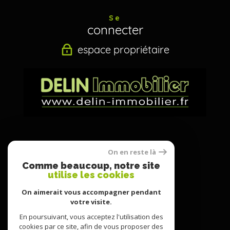
Se
connecter
espace propriétaire
Nous
On en reste là
suivre
Comme beaucoup, notre site
utilise les cookies
On aimerait vous accompagner pendant
votre visite.
Nous
adhérons
En poursuivant, vous acceptez l'utilisation des
cookies par ce site, afin de vous proposer des