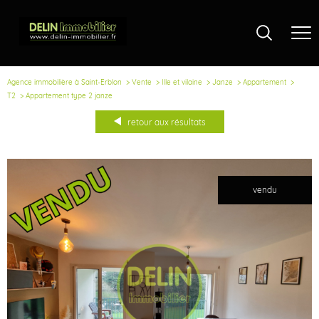
Agence immobilière à Saint-Erblon
Vente
Ille et vilaine
Janze
Appartement
T2
Appartement type 2 janze
retour aux résultats
vendu