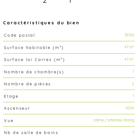
Caractéristiques du bien
35150
Code postal
Caractéristiques
Valeurs
47 m²
Surface habitable (m²)
47 m²
Surface loi Carrez (m²)
1
Nombre de chambre(s)
2
Nombre de pièces
1
Etage
NON
Ascenseur
calme / arborée/ étang
Vue
1
Nb de salle de bains