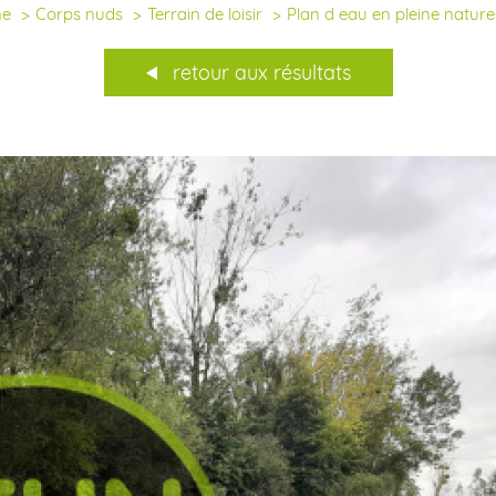
ne
Corps nuds
Terrain de loisir
Plan d eau en pleine nature 
retour aux résultats