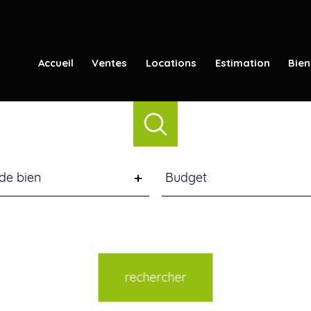
Accueil
Ventes
Locations
Estimation
Bien
e
Budget
de bien
Budget
n
ence
Distance
5 km
10 km
20 km
rechercher