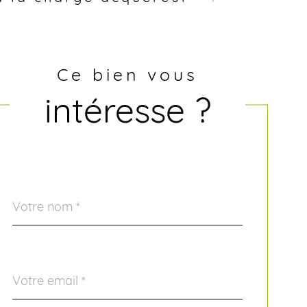
Ce bien vous
intéresse ?
Nom
Fieldset
*
par
défaut
email
*