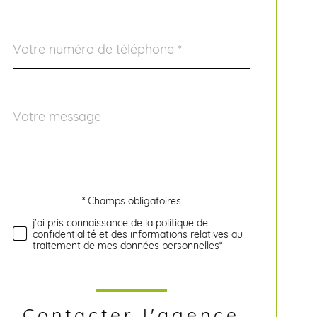
Téléphone
*
Message
Fieldset
*
par
défaut
* Champs obligatoires
Validation
j'ai pris connaissance de la politique de
confidentialité et des informations relatives au
traitement de mes données personnelles*
Contacter l'agence