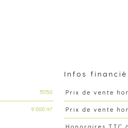
n
Infos financi
35150
Prix de vente ho
Caractéristiques
Valeurs
9 000 m²
Prix de vente ho
Honoraires TTC 