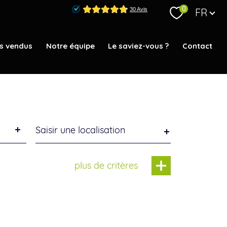
Langue
0
FR
s vendus
Notre équipe
Le saviez-vous ?
Contact
Ville
plus de critères