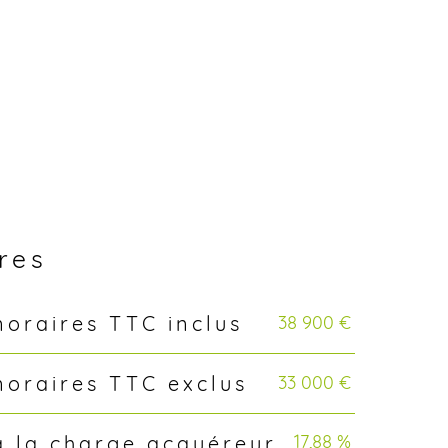
ères
38 900 €
noraires TTC inclus
33 000 €
noraires TTC exclus
17,88 %
à la charge acquéreur