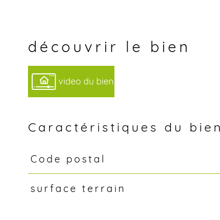
découvrir le bien
video du bien
Caractéristiques du bie
Code postal
Caractéristiques
Valeurs
surface terrain