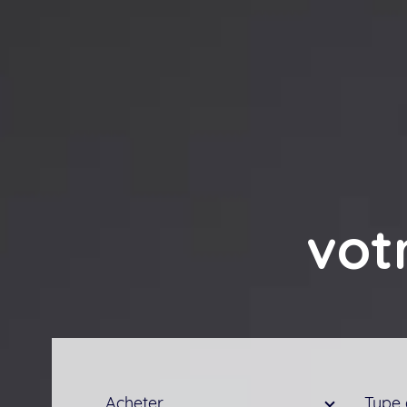
vot
Type
Typ
VOTRE
Acheter
Type 
d'offre
de