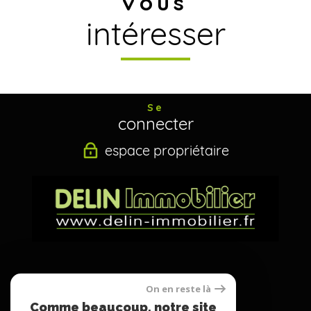
vous
intéresser
Se
connecter
espace propriétaire
Nous
On en reste là
suivre
Comme beaucoup, notre site