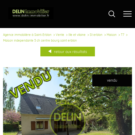
Agence immobilière à Saint-Erblon
Vente
Ille et vilaine
St erblon
Maison
T7
Maison independante 5 ch centre bourg saint erblon
retour aux résultats
vendu